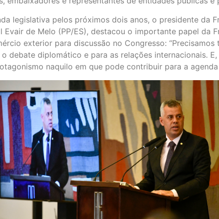
s, embaixadores e representantes de entidades públicas e 
nda legislativa pelos próximos dois anos, o presidente da
l Evair de Melo (PP/ES), destacou o importante papel da F
ércio exterior para discussão no Congresso: “Precisamos 
o debate diplomático e para as relações internacionais. E, 
rotagonismo naquilo em que pode contribuir para a agenda 