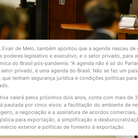
, Evair de Melo, também apontou que a agenda nasceu de
s poderes legislativo e executivo, e o setor privado, para 
ica do Brasil pós-pandemia. “A agenda não é só do Parla
setor privado, é uma agenda do Brasil. Não se faz um país
 que tenham segurança jurídica e condições políticas para 
ado.
tiva valerá pelos próximos dois anos, conta com mais de 
stá pautada por cinco eixos: a facilitação do ambiente de n
ngeiro, a negociação e a assinatura de acordos comerciais,
ogística para exportação, a simplificação e desburocratizaç
mércio exterior e políticas de fomento à exportação.