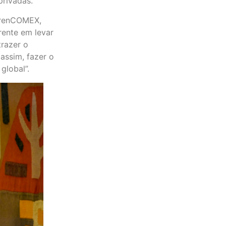
privadas.
 FrenCOMEX,
rente em levar
trazer o
assim, fazer o
global”.