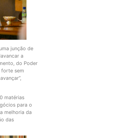
 uma junção de
alavancar a
mento, do Poder
 forte sem
avançar”,
30 matérias
egócios para o
 a melhoria da
ão das