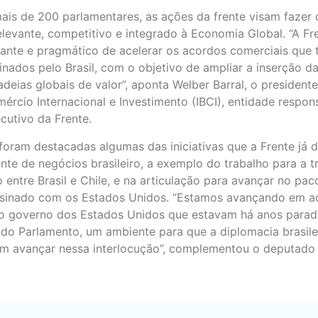
is de 200 parlamentares, as ações da frente visam fazer d
elevante, competitivo e integrado à Economia Global. “A 
ante e pragmático de acelerar os acordos comerciais que
nados pelo Brasil, com o objetivo de ampliar a inserção 
adeias globais de valor”, aponta Welber Barral, o presidente
mércio Internacional e Investimento (IBCI), entidade respon
cutivo da Frente.
foram destacadas algumas das iniciativas que a Frente já 
nte de negócios brasileiro, a exemplo do trabalho para a 
 entre Brasil e Chile, e na articulação para avançar no pa
assinado com os Estados Unidos. “Estamos avançando em a
o governo dos Estados Unidos que estavam há anos parad
r do Parlamento, um ambiente para que a diplomacia brasile
m avançar nessa interlocução”, complementou o deputado 