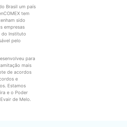
o Brasil um país
FrenCOMEX tem
 tenham sido
das empresas
 do Instituto
sável pelo
desenvolveu para
tramitação mais
cote de acordos
cordos e
os. Estamos
ira e o Poder
Evair de Melo.